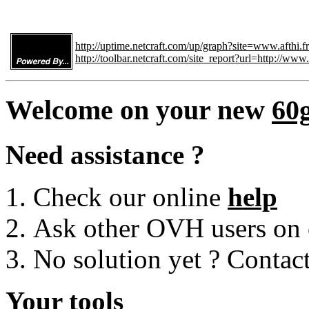
http://uptime.netcraft.com/up/graph?site=www.afthi.fr
http://toolbar.netcraft.com/site_report?url=http://www.a
Welcome on your new
60
Need assistance ?
Check our online
help
Ask other OVH users on
No solution yet ? Contac
Your tools